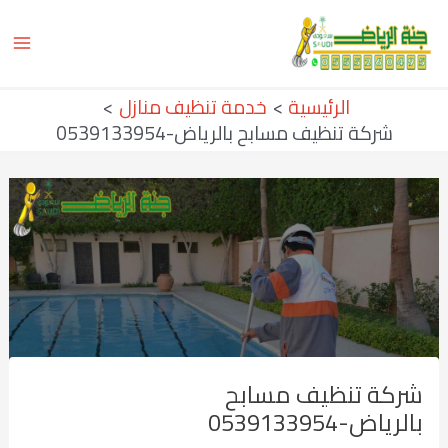
خطي
Post
ain
لى
navigation
enu
لمحتوى
الرئيسية
خدمة تنظيف منازل
شركة تنظيف مسابح بالرياض-0539133954
شركة تنظيف مسابح
بالرياض-0539133954