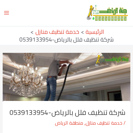
خطي
Post
ain
لى
navigation
enu
لمحتوى
الرئيسية
خدمة تنظيف منازل
شركة تنظيف فلل بالرياض-0539133954
شركة تنظيف فلل بالرياض-0539133954
/
خدمة تنظيف منازل
,
منطقة الرياض