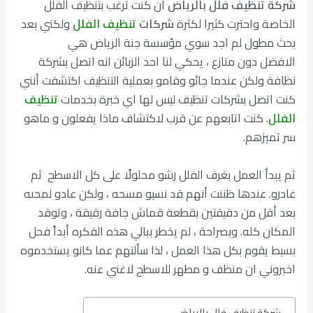
شركة تنظيف فلل بالرياض
ان كنت ترغب بتنظيف الفلل
الخاصة واحترت كثيرا لكثرة
شركات
تنظيف الفلل
ولكني بعد
بحث مطول لم اجد سوي مؤسسة جنة الرياض هي
الافضل دون منازع ، يحكي لنا احد الزبائن انه اتصل بشركة
نظافة ولكن عندما جائو وقامو بعملية التنظيف اكتشفت أنني
كنت اتصل بشركات تنظيف ليس لها اي خبرة بخدمات
تنظيف
الفلل
.
كنت اتابعهم عن قرب لاكتشاف ماذا يفعلون و ماهو
سر تميزهم.
ثم يبدأ العمل بغرف الفلل رشو محلولًا على كل الاسطح ثم
غادرو. عندها ظننت أنهم قد نسيو مسحه ، ولكن عادو لمحىه
بعد أقل من دقيقتين بقطعة قماش جافة رقيقة ، وتوقد
المكان كله. وبصراحة ، لم يخطر ببالي هذه الفكره أبداً فحل
بسيط يقوم بكل هذا العمل ، لذا سألتهم عما كانو يستخدموه
اخبروني ان منظف و مطهر للاسطح لاغني عنه.
شركة تنظيف فلل بالرياض