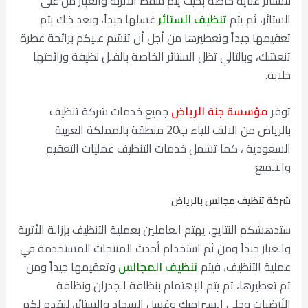
للستائر عناية خاصة
بحيث يتم شفط الأتربة والغبار من على
الستائر، ثم يتم
تنظيف الستائر
غسلها جيداً، وبعد ذلك يتم
تعقيمها جيداً وتعطيرها من أجل أن تنسّم عليكم برائحة عطرة
تنعشك، وبالتالي تظل الستائر الخاصة بالفلل نظيفة ورائحتها
خلابة.
توفر
مؤسسة جنة الرياض
جميع خدمات شركة تنظيف
بالرياض من الالف للياء ب20 منطقة بالمملكة العربية
السعودية ، كما تشمل خدمات التنظيف عمليات التعقيم
والتلميع
شركة تنظيف مجالس بالرياض
ستدهشكم النتايج، يهتم العاملين بعملية التنظيف بإزالة الأتربة
والغبار جيداً ومن ثم استخدام أحدث المنتجات المستخدمة في
عملية التنظيف، فيتم
تنظيف المجالس
وتعقيمها جيداً ومن
ثم تعطيرها، ثم يتم الإهتمام بنظافة الجدران ونظافة
الأرضيات وجلي السيراميك وغسل السجاد والستائر، لنقدم لكم