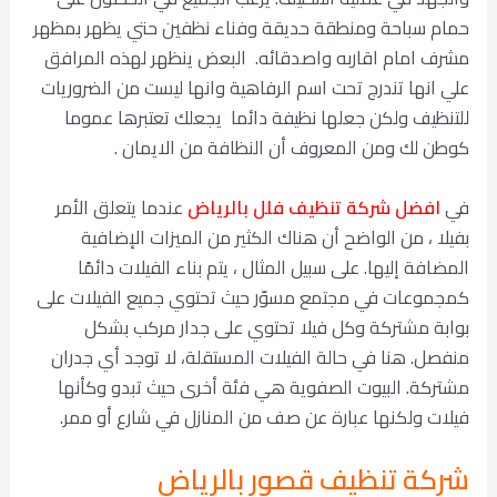
حمام سباحة ومنطقة حديقة وفناء نظفين حتي يظهر بمظهر
مشرف امام اقاربه واصدقائه. البعض ينظهر لهذه المرافق
علي انها تندرج تحت اسم الرفاهية وانها ليست من الضروريات
للتنظيف ولكن جعلها نظيفة دائما يجعلك تعتبرها عموما
كوطن لك ومن المعروف أن النظافة من الايمان .
في
افضل شركة تنظيف فلل بالرياض
عندما يتعلق الأمر
بفيلا ، من الواضح أن هناك الكثير من الميزات الإضافية
المضافة إليها.
على سبيل المثال ، يتم بناء الفيلات دائمًا
كمجموعات في مجتمع مسوّر حيث تحتوي جميع الفيلات على
بوابة مشتركة وكل فيلا تحتوي على جدار مركب بشكل
منفصل. هنا في حالة
الفيلات المستقلة
، لا توجد أي جدران
مشتركة.
البيوت الصفوية هي فئة أخرى حيث تبدو وكأنها
فيلات ولكنها عبارة عن صف من المنازل في شارع أو ممر.
شركة تنظيف قصور بالرياض